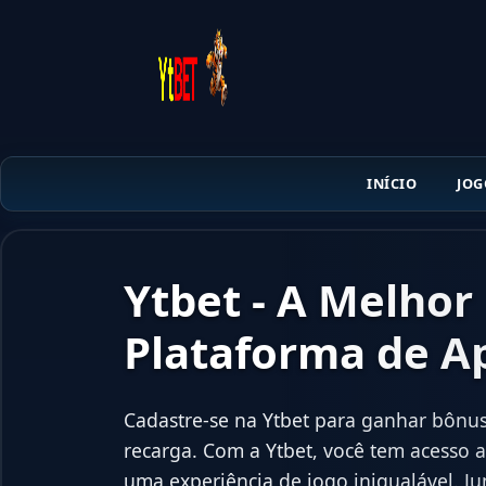
INÍCIO
JOG
Ytbet - A Melhor
Plataforma de A
Cadastre-se na Ytbet para ganhar bônu
recarga. Com a Ytbet, você tem acesso a
uma experiência de jogo inigualável. J