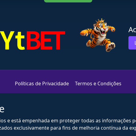
A
Políticas de Privacidade
Termos e Condições
de
ários e está empenhada em proteger todas as informações p
izados exclusivamente para fins de melhoria contínua da ex