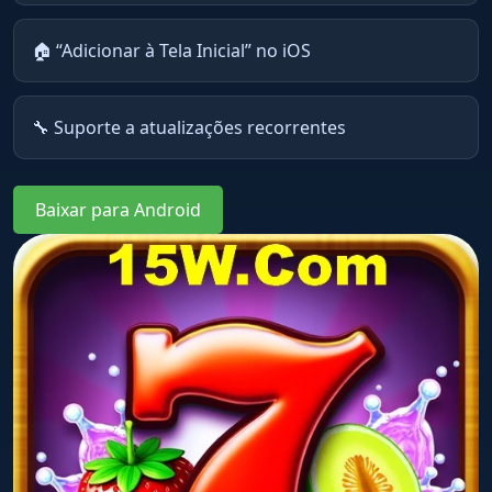
🏠 “Adicionar à Tela Inicial” no iOS
🔧 Suporte a atualizações recorrentes
Baixar para Android