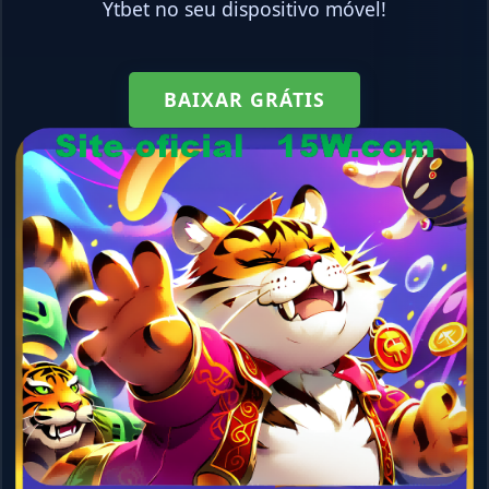
Ytbet no seu dispositivo móvel!
BAIXAR GRÁTIS