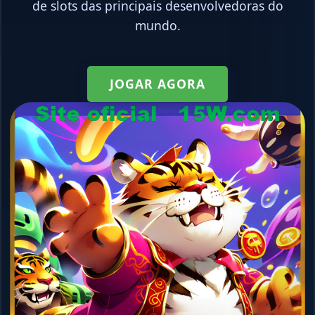
de slots das principais desenvolvedoras do
mundo.
JOGAR AGORA